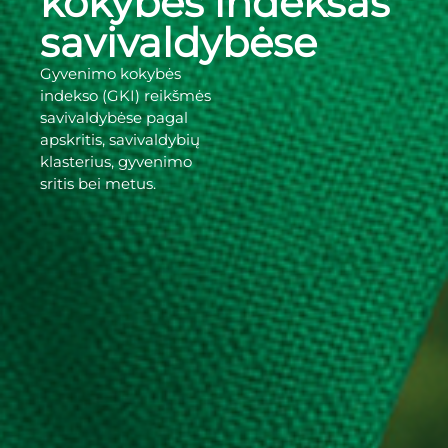
kokybės indeksas
savivaldybėse
Gyvenimo kokybės
indekso (GKI) reikšmės
savivaldybėse pagal
apskritis, savivaldybių
klasterius, gyvenimo
sritis bei metus.