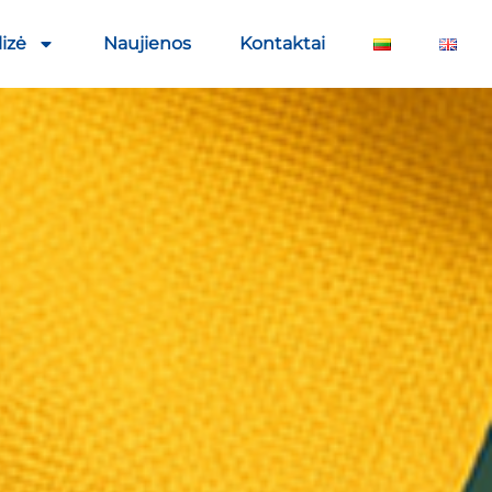
izė
Naujienos
Kontaktai