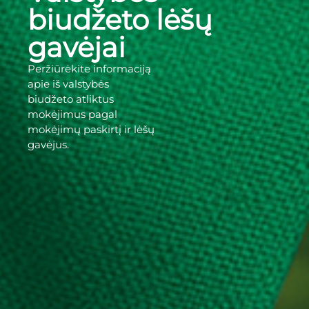
biudžeto lėšų
gavėjai
Peržiūrėkite informaciją
apie iš valstybės
biudžeto atliktus
mokėjimus pagal
mokėjimų paskirtį ir lėšų
gavėjus.