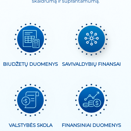
skaidrumą ir suprantamumą.
BIUDŽETŲ DUOMENYS
SAVIVALDYBIŲ FINANSAI
VALSTYBĖS SKOLA
FINANSINIAI DUOMENYS