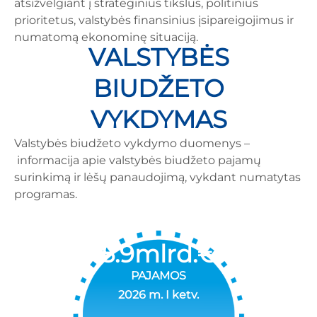
atsižvelgiant į strateginius tikslus, politinius
prioritetus, valstybės finansinius įsipareigojimus ir
numatomą ekonominę situaciją.
VALSTYBĖS
BIUDŽETO
VYKDYMAS
Valstybės biudžeto vykdymo duomenys –
informacija apie valstybės biudžeto pajamų
surinkimą ir lėšų panaudojimą, vykdant numatytas
programas.
5.9
mlrd.€
PAJAMOS
2026 m. I ketv.