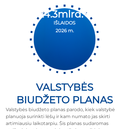
27.5
mlrd.€
IŠLAIDOS
2026 m.
VALSTYBĖS
BIUDŽETO PLANAS
Valstybės biudžeto planas parodo, kiek valstybė
planuoja surinkti lėšų ir kam numato jas skirti
artimiausiu laikotarpiu. Šis planas sudaromas