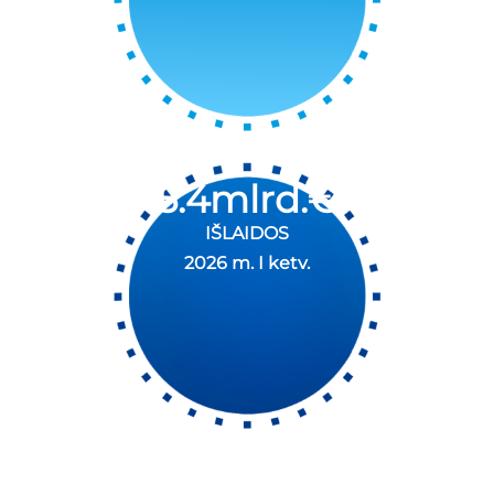
5.4
mlrd.€
IŠLAIDOS
2026 m. I ketv.